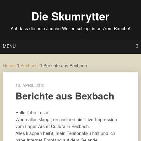
Skip
to
Die Skumrytter
content
Auf dass die edle Jauche Wellen schlag' in uns'rem Bauche!
MENU
Home
Bexbach
Berichte aus Bexbach
16. APRIL 2010
Berichte aus Bexbach
Hallo liebe Leser,
Wenn alles klappt, erscheinen hier Live-Impression
vom Lager Ars et Cultura in Bexbach.
Alles klappen heißt, mein Telefonakku hält und ich
habe Internet-Empfang auf dem Gelände.