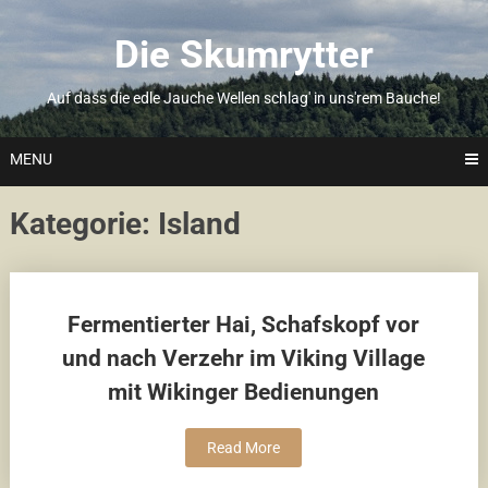
Skip
to
Die Skumrytter
content
Auf dass die edle Jauche Wellen schlag' in uns'rem Bauche!
MENU
Kategorie:
Island
Posts
Fermentierter Hai, Schafskopf vor
navigation
und nach Verzehr im Viking Village
mit Wikinger Bedienungen
Read More