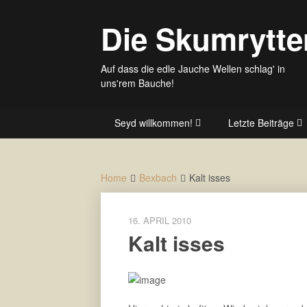
Skip
to
Die Skumrytte
content
Auf dass die edle Jauche Wellen schlag' in
uns'rem Bauche!
Seyd willkommen!
Letzte Beiträge
Home
Bexbach
Kalt isses
16. APRIL 2010
Kalt isses