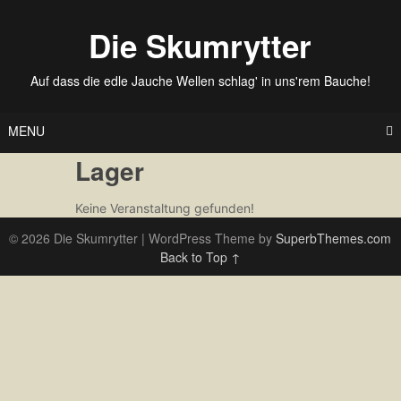
Skip
to
Die Skumrytter
content
Auf dass die edle Jauche Wellen schlag' in uns'rem Bauche!
MENU
Lager
Keine Veranstaltung gefunden!
© 2026 Die Skumrytter
| WordPress Theme by
SuperbThemes.com
Back to Top ↑