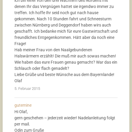
ich bin einer von den drei Wächtern des Nordens mit
denen Ihr das Vergnügen hattet sie irgendwo immer zu
treffen. Ich hoffe Ihr seid noch gut nach hause
gekommen. Nach 10 Stunden fahrt und Schneesturm
zwischen Nürnberg und Deggendorf haben wirs auch
geschafft. Ich bedanke mich für eure Gastwirtschaft und
freundliches Entgegenkommen. Hätt aber da noch eine
Frage!
Hab meiner Frau von den Naalgebundenen
Halswärmern erzählt! Die muß mir auch sowas machen!
Wie haben das eure Frauen genau gemacht? War das ein
Schlauch oder flach genadelt?
Liebe Grüße und beste Wünsche aus dem Bayernlande!
Olaf
5. Februar 2015
gutemine
Hi Olaf,
gern geschehen – jederzeit wieder! Nadelanleitung folgt
per mail.
Odin zum Gruße