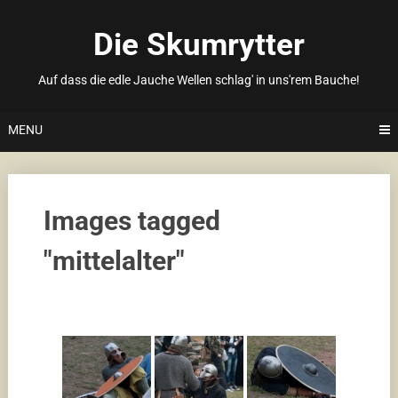
Skip
to
Die Skumrytter
content
Auf dass die edle Jauche Wellen schlag' in uns'rem Bauche!
MENU
Images tagged
"mittelalter"