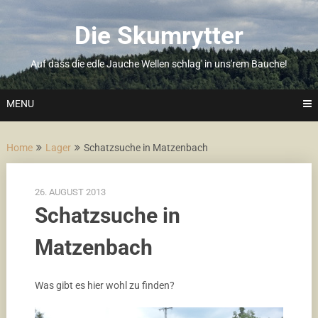
Skip
to
Die Skumrytter
content
Auf dass die edle Jauche Wellen schlag' in uns'rem Bauche!
MENU
Home
Lager
Schatzsuche in Matzenbach
26. AUGUST 2013
Schatzsuche in
Matzenbach
Was gibt es hier wohl zu finden?